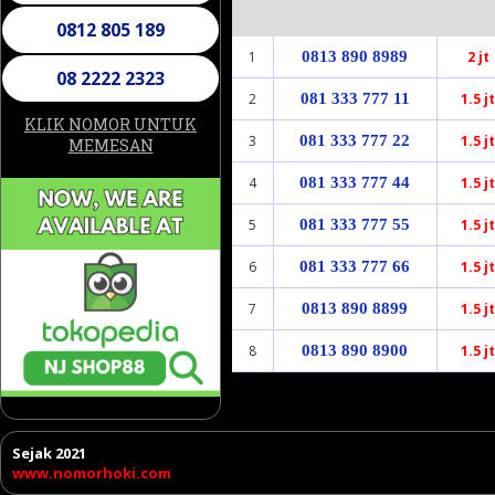
0812 805 189
1
0813 890 8989
2 jt
08 2222 2323
2
081 333 777 11
1.5 j
KLIK NOMOR UNTUK
08 123 44 555
3
081 333 777 22
1.5 j
MEMESAN
082 133 133 133
4
081 333 777 44
1.5 j
081 2222 789
5
081 333 777 55
1.5 j
6
081 333 777 66
1.5 j
081 2300 2300
7
0813 890 8899
1.5 j
081 222 8889
8
0813 890 8900
1.5 j
08 22 33 08 22 33
08 22 66 22 66
Sejak 2021
08 22 55 22 55
www.nomorhoki.com