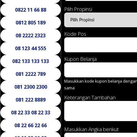
Pilih Propinsi
0822 11 66 88
0812 805 189
Kode Pos
08 2222 2323
08 123 44 555
Kupon Belanja
082 133 133 133
081 2222 789
Masukkan kode kupon belanja dengan 
081 2300 2300
sama
Keterangan Tambahan
081 222 8889
08 22 33 08 22 33
08 22 66 22 66
Masukkan Angka berikut