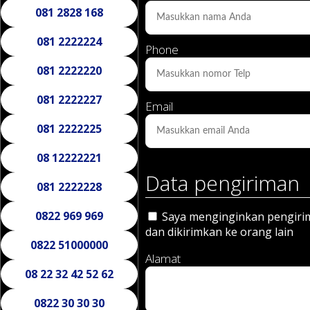
081 2828 168
081 2222224
Phone
081 2222220
081 2222227
Email
081 2222225
08 12222221
Data pengiriman
081 2222228
0822 969 969
Saya menginginkan pengirima
dan dikirimkan ke orang lain
0822 51000000
Alamat
08 22 32 42 52 62
0822 30 30 30