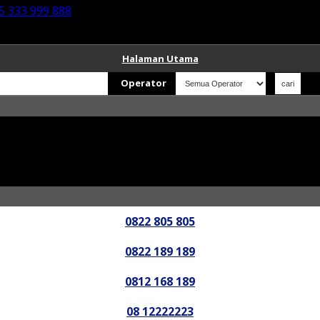
5 333 999 888
Halaman Utama
Operator
0822 805 805
0822 189 189
0812 168 189
08 12222223