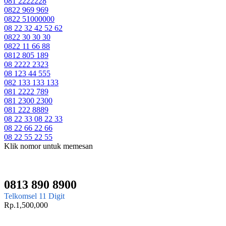
081 2222228
0822 969 969
0822 51000000
08 22 32 42 52 62
0822 30 30 30
0822 11 66 88
0812 805 189
08 2222 2323
08 123 44 555
082 133 133 133
081 2222 789
081 2300 2300
081 222 8889
08 22 33 08 22 33
08 22 66 22 66
08 22 55 22 55
Klik nomor untuk memesan
0813 890 8900
Telkomsel 11 Digit
Rp.1,500,000