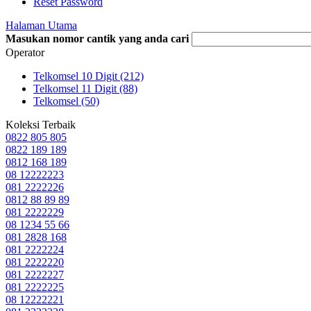
Reset Password
Halaman Utama
Masukan nomor cantik yang anda cari
Operator
Telkomsel 10 Digit (212)
Telkomsel 11 Digit (88)
Telkomsel (50)
Koleksi Terbaik
0822 805 805
0822 189 189
0812 168 189
08 12222223
081 2222226
0812 88 89 89
081 2222229
08 1234 55 66
081 2828 168
081 2222224
081 2222220
081 2222227
081 2222225
08 12222221