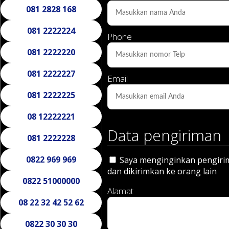
081 2828 168
081 2222224
Phone
081 2222220
081 2222227
Email
081 2222225
08 12222221
Data pengiriman
081 2222228
0822 969 969
Saya menginginkan pengirima
dan dikirimkan ke orang lain
0822 51000000
Alamat
08 22 32 42 52 62
0822 30 30 30