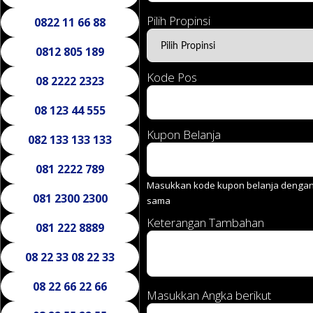
Pilih Propinsi
0822 11 66 88
0812 805 189
Kode Pos
08 2222 2323
08 123 44 555
Kupon Belanja
082 133 133 133
081 2222 789
Masukkan kode kupon belanja dengan 
081 2300 2300
sama
Keterangan Tambahan
081 222 8889
08 22 33 08 22 33
08 22 66 22 66
Masukkan Angka berikut