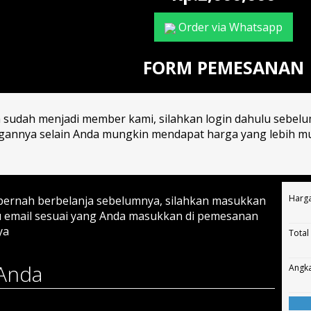
Order via Whatsapp
FORM PEMESANAN
a sudah menjadi member kami, silahkan login dahulu sebel
annya selain Anda mungkin mendapat harga yang lebih mur
Harga
 pernah berbelanja sebelumnya, silahkan masukkan
 email sesuai yang Anda masukkan di pemesanan
ya
Total
Anda
Angka