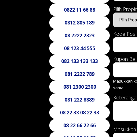
Pilih Propin
0822 11 66 88
0812 805 189
Kode Pos
08 2222 2323
08 123 44 555
Kupon Bel
082 133 133 133
081 2222 789
Masukkan ko
081 2300 2300
sama
Keterang
081 222 8889
08 22 33 08 22 33
08 22 66 22 66
Masukkan 