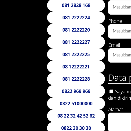
081 2828 168
081 2222224
Phone
081 2222220
081 2222227
Email
081 2222225
08 12222221
Data 
081 2222228
0822 969 969
Saya me
dan dikiri
0822 51000000
Alamat
08 22 32 42 52 62
0822 30 30 30