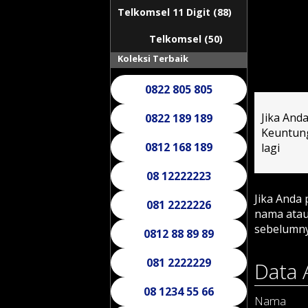
Telkomsel 11 Digit (88)
Telkomsel (50)
Koleksi Terbaik
0822 805 805
Jika And
0822 189 189
Keuntung
0812 168 189
lagi
08 12222223
Jika Anda
081 2222226
nama atau
sebelumn
0812 88 89 89
081 2222229
Data 
08 1234 55 66
Nama