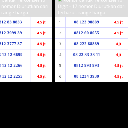
812 83 8833
4.5 jt
1
08 123 98889
4.5 jt
812 3999 39
4.5 jt
2
0812 60 8055
4.5 jt
812 3777 37
4.5 jt
3
08 222 68889
4 jt
8 12 12 6699
4.5 jt
4
08 22 33 33 11
4 jt
8 12 12 2266
4.5 jt
5
0812 993 993
4.5 jt
8 12 12 2255
4.5 jt
6
08 1234 3939
4.5 jt