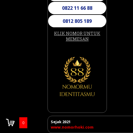
0812 805 189
08 2222 2323
KLIK NOMOR UNTUK
08 123 44 555
MEMESAN
082 133 133 133
081 2222 789
081 2300 2300
081 222 8889
08 22 33 08 22 33
08 22 66 22 66
Sejak 2021
0
www.nomorhoki.com
08 22 55 22 55