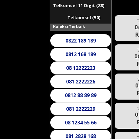
08 22 55 22 55
Telkomsel 11 Digit (88)
0822 805 805
Telkomsel (50)
T
0
Koleksi Terbaik
0822 189 189
R
0812 168 189
T
0
08 12222223
081 2222226
T
0812 88 89 89
0
081 2222229
T
08 1234 55 66
0
081 2828 168
T
081 2222224