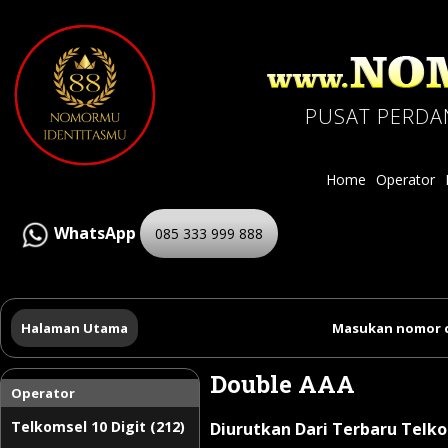
0822 11 66 88
0812 805 189
08 2222 2323
PUSAT PERDA
08 123 44 555
Home
Operator
082 133 133 133
081 2222 789
WhatsApp
085 333 999 888
081 2300 2300
081 222 8889
Halaman Utama
Masukan nomor c
08 22 33 08 22 33
Double AAA
Operator
08 22 66 22 66
Telkomsel 10 Digit (212)
Diurutkan Dari Terbaru Telko
08 22 55 22 55