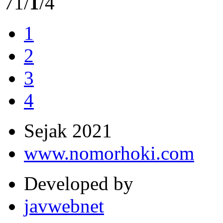
71/
1
/4
1
2
3
4
Sejak 2021
www.nomorhoki.com
Developed by
javwebnet