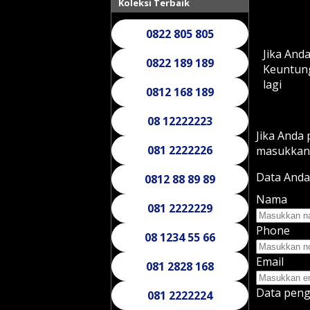
Koleksi Terbaik
0822 805 805
Jika And
0822 189 189
Keuntung
lagi
0812 168 189
08 12222223
Jika Anda
081 2222226
masukkan
Data Anda
0812 88 89 89
Nama
081 2222229
Phone
08 1234 55 66
Email
081 2828 168
Data peng
081 2222224