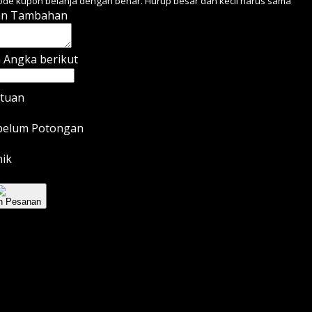
de kupon belanja dengan benar. Hurup besar dan kecil harus sama
an Tambahan
Angka berikut
atuan
ebelum Potongan
ik
n Pesanan