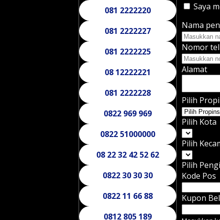
Saya me
081 2222220
Nama pen
081 2222227
Nomor tel
081 2222225
Alamat
08 12222221
081 2222228
Pilih Propi
0822 969 969
Pilih Kota
0822 51000000
Pilih Kec
08 22 32 42 52 62
Pilih Peng
0822 30 30 30
Kode Pos
0822 11 66 88
Kupon Bel
0812 805 189