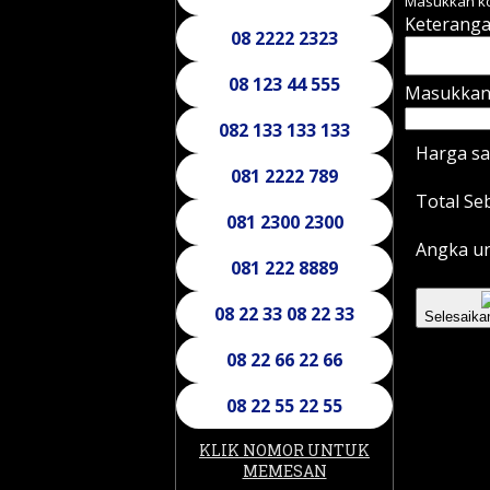
Masukkan ko
Keterang
08 2222 2323
08 123 44 555
Masukkan 
082 133 133 133
Harga s
081 2222 789
Total S
081 2300 2300
Angka un
081 222 8889
08 22 33 08 22 33
Selesaika
08 22 66 22 66
08 22 55 22 55
KLIK NOMOR UNTUK
MEMESAN