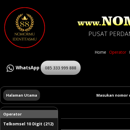
0822 11 66 88
0812 805 189
08 2222 2323
PUSAT PERDA
08 123 44 555
Home
Operator
082 133 133 133
081 2222 789
WhatsApp
085 333 999 888
081 2300 2300
081 222 8889
Halaman Utama
Masukan nomor c
08 22 33 08 22 33
Operator
08 22 66 22 66
Telkomsel 10 Digit (212)
08 22 55 22 55