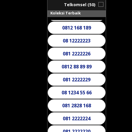
0822 805 805
Telkomsel (50)
Koleksi Terbaik
0822 189 189
0812 168 189
08 12222223
081 2222226
0812 88 89 89
081 2222229
08 1234 55 66
081 2828 168
081 2222224
081 2222220