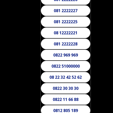
081 2222227
081 2222225
08 12222221
081 2222228
0822 969 969
0822 51000000
08 22 32 42 52 62
0822 30 30 30
0822 11 66 88
0812 805 189