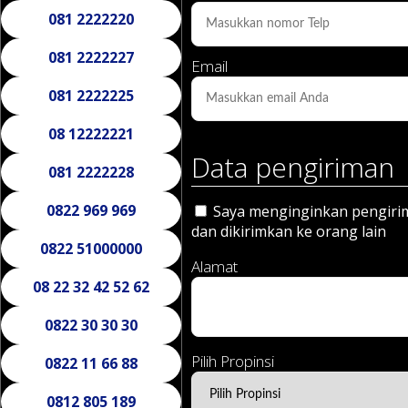
081 2222220
081 2222227
Email
081 2222225
08 12222221
Data pengiriman
081 2222228
0822 969 969
Saya menginginkan pengirima
dan dikirimkan ke orang lain
0822 51000000
Alamat
08 22 32 42 52 62
0822 30 30 30
Pilih Propinsi
0822 11 66 88
0812 805 189