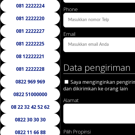
081 2222224
Phone
081 2222220
081 2222227
Email
081 2222225
08 12222221
Data pengiriman
081 2222228
0822 969 969
Saya menginginkan pengirima
dan dikirimkan ke orang lain
0822 51000000
Alamat
08 22 32 42 52 62
0822 30 30 30
Pilih Propinsi
0822 11 66 88