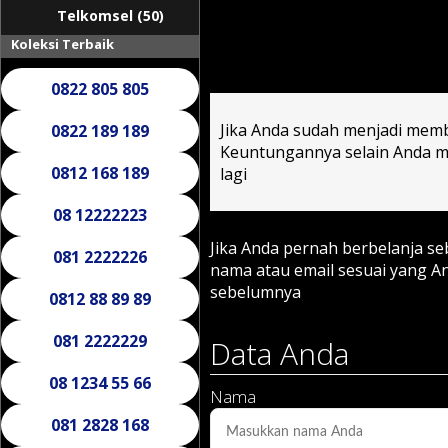
Telkomsel (50)
Koleksi Terbaik
0822 805 805
Jika Anda sudah menjadi memb
0822 189 189
Keuntungannya selain Anda mu
0812 168 189
lagi
08 12222223
Jika Anda pernah berbelanja s
081 2222226
nama atau email sesuai yang 
sebelumnya
0812 88 89 89
081 2222229
Data Anda
08 1234 55 66
Nama
081 2828 168