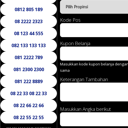
0812 805 189
Kode Pos
08 2222 2323
08 123 44 555
Kupon Belanja
082 133 133 133
081 2222 789
Masukkan kode kupon belanja dengan 
081 2300 2300
sama
Keterangan Tambahan
081 222 8889
08 22 33 08 22 33
08 22 66 22 66
Masukkan Angka berikut
08 22 55 22 55