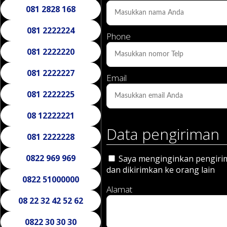
081 2828 168
081 2222224
Phone
081 2222220
081 2222227
Email
081 2222225
08 12222221
Data pengiriman
081 2222228
0822 969 969
Saya menginginkan pengirima
dan dikirimkan ke orang lain
0822 51000000
Alamat
08 22 32 42 52 62
0822 30 30 30