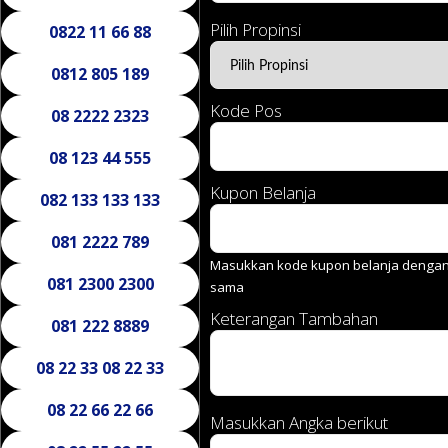
Pilih Propinsi
0822 11 66 88
0812 805 189
Kode Pos
08 2222 2323
08 123 44 555
Kupon Belanja
082 133 133 133
081 2222 789
Masukkan kode kupon belanja dengan 
081 2300 2300
sama
Keterangan Tambahan
081 222 8889
08 22 33 08 22 33
08 22 66 22 66
Masukkan Angka berikut