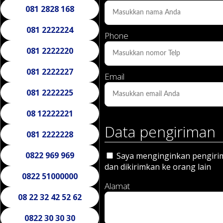
081 2828 168
081 2222224
Phone
081 2222220
081 2222227
Email
081 2222225
08 12222221
Data pengiriman
081 2222228
0822 969 969
Saya menginginkan pengirima
dan dikirimkan ke orang lain
0822 51000000
Alamat
08 22 32 42 52 62
0822 30 30 30