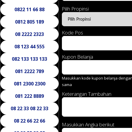
Pilih Propinsi
0822 11 66 88
0812 805 189
Kode Pos
08 2222 2323
08 123 44 555
Kupon Belanja
082 133 133 133
081 2222 789
Masukkan kode kupon belanja dengan 
081 2300 2300
sama
Keterangan Tambahan
081 222 8889
08 22 33 08 22 33
08 22 66 22 66
Masukkan Angka berikut