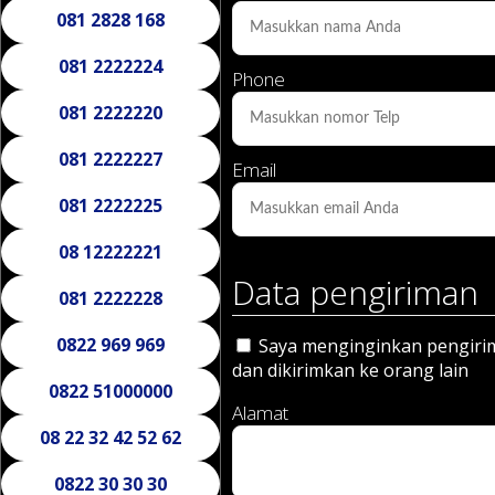
081 2828 168
081 2222224
Phone
081 2222220
081 2222227
Email
081 2222225
08 12222221
Data pengiriman
081 2222228
0822 969 969
Saya menginginkan pengirima
dan dikirimkan ke orang lain
0822 51000000
Alamat
08 22 32 42 52 62
0822 30 30 30