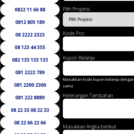
Pilih Propinsi
0822 11 66 88
0812 805 189
Kode Pos
08 2222 2323
08 123 44 555
Kupon Belanja
082 133 133 133
081 2222 789
Masukkan kode kupon belanja dengan 
081 2300 2300
sama
Keterangan Tambahan
081 222 8889
08 22 33 08 22 33
08 22 66 22 66
Masukkan Angka berikut