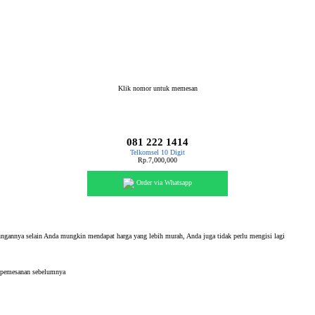
Klik nomor untuk memesan
081 222 1414
Telkomsel 10 Digit
Rp.7,000,000
Order via Whatsapp
ngannya selain Anda mungkin mendapat harga yang lebih murah, Anda juga tidak perlu mengisi lagi
i pemesanan sebelumnya