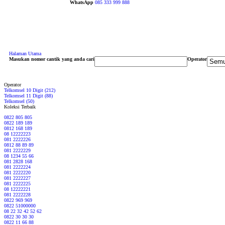
WhatsApp
085 333 999 888
Halaman Utama
Masukan nomor cantik yang anda cari
Operator
Operator
Telkomsel 10 Digit (212)
Telkomsel 11 Digit (88)
Telkomsel (50)
Koleksi Terbaik
0822 805 805
0822 189 189
0812 168 189
08 12222223
081 2222226
0812 88 89 89
081 2222229
08 1234 55 66
081 2828 168
081 2222224
081 2222220
081 2222227
081 2222225
08 12222221
081 2222228
0822 969 969
0822 51000000
08 22 32 42 52 62
0822 30 30 30
0822 11 66 88