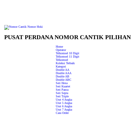
PUSAT PERDANA NOMOR CANTIK PILIHAN
Home
Operator
Telkomsel 10 Digit
Telkomsel 11 Digit
Telkomsel
Koleksi Terbaik
Kategori
Double AA
Double AAA
Double AB
Double ABC
Seri Hexa
Seri Kuartet
Seri Panca
Seri Septa
Seri Triple
Urut 4 Angka
Urut 5 Angka
Urut 6 Angka
Urut 7 Angka
Cara Order