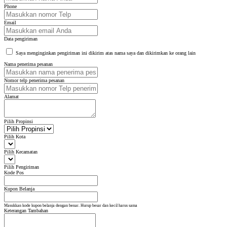
Phone
Email
Data pengiriman
Saya menginginkan pengiriman ini dikirim atas nama saya dan dikirimkan ke orang lain
Nama penerima pesanan
Nomor telp penerima pesanan
Alamat
Pilih Propinsi
Pilih Kota
Pilih Kecamatan
Pilih Pengiriman
Kode Pos
Kupon Belanja
Masukkan kode kupon belanja dengan benar. Hurup besar dan kecil harus sama
Keterangan Tambahan