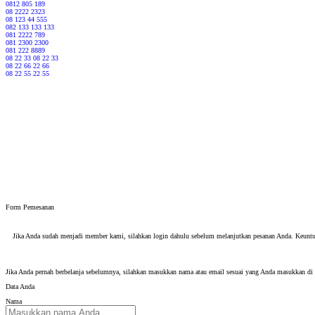
0812 805 189
08 2222 2323
08 123 44 555
082 133 133 133
081 2222 789
081 2300 2300
081 222 8889
08 22 33 08 22 33
08 22 66 22 66
08 22 55 22 55
Form Pemesanan
Jika Anda sudah menjadi member kami, silahkan login dahulu sebelum melanjutkan pesanan Anda. Keuntu
Jika Anda pernah berbelanja sebelumnya, silahkan masukkan nama atau email sesuai yang Anda masukkan d
Data Anda
Nama