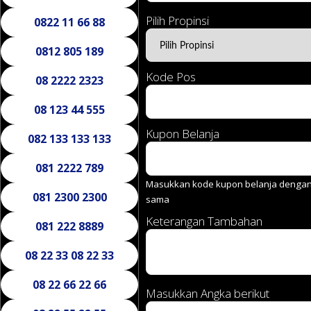
Pilih Propinsi
0822 11 66 88
0812 805 189
Kode Pos
08 2222 2323
08 123 44 555
Kupon Belanja
082 133 133 133
081 2222 789
Masukkan kode kupon belanja dengan 
081 2300 2300
sama
Keterangan Tambahan
081 222 8889
08 22 33 08 22 33
08 22 66 22 66
Masukkan Angka berikut