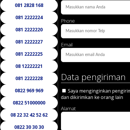
081 2828 168
081 2222224
Phone
081 2222220
081 2222227
Email
081 2222225
08 12222221
Data pengiriman
081 2222228
0822 969 969
Saya menginginkan pengirima
dan dikirimkan ke orang lain
0822 51000000
Alamat
08 22 32 42 52 62
0822 30 30 30