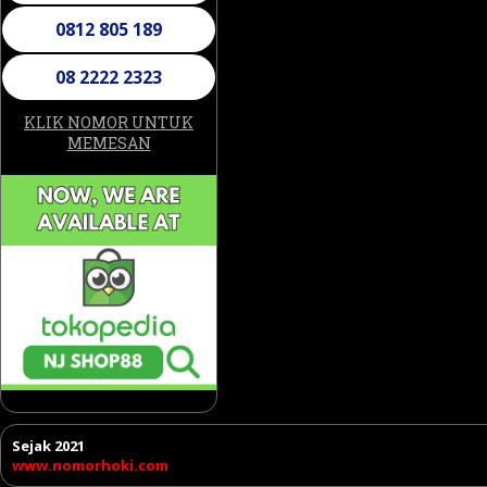
0812 805 189
08 2222 2323
KLIK NOMOR UNTUK
08 123 44 555
MEMESAN
082 133 133 133
081 2222 789
081 2300 2300
081 222 8889
08 22 33 08 22 33
08 22 66 22 66
Sejak 2021
08 22 55 22 55
www.nomorhoki.com