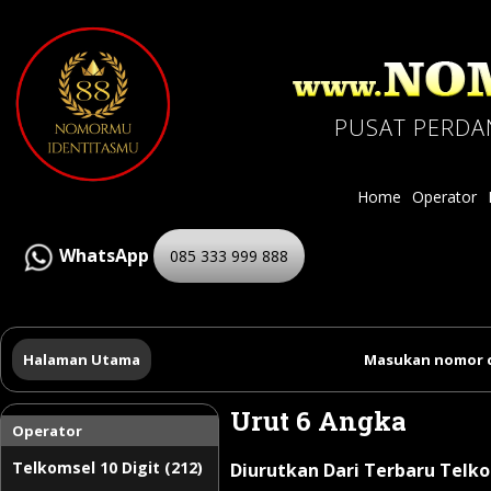
0822 11 66 88
0812 805 189
08 2222 2323
PUSAT PERDA
08 123 44 555
Home
Operator
082 133 133 133
081 2222 789
WhatsApp
085 333 999 888
081 2300 2300
081 222 8889
Halaman Utama
Masukan nomor c
08 22 33 08 22 33
Urut 6 Angka
Operator
08 22 66 22 66
Telkomsel 10 Digit (212)
Diurutkan Dari Terbaru Telk
08 22 55 22 55