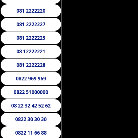
081 2222220
081 2222227
081 2222225
08 12222221
081 2222228
0822 969 969
0822 51000000
08 22 32 42 52 62
0822 30 30 30
0822 11 66 88