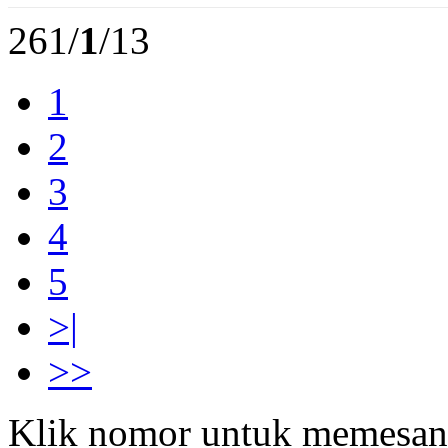
261/
1
/13
1
2
3
4
5
>|
>>
Klik nomor untuk memesan