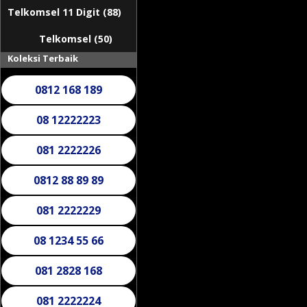
Telkomsel 11 Digit (88)
0822 805 805
Telkomsel (50)
Koleksi Terbaik
0822 189 189
0812 168 189
08 12222223
081 2222226
0812 88 89 89
081 2222229
08 1234 55 66
081 2828 168
081 2222224