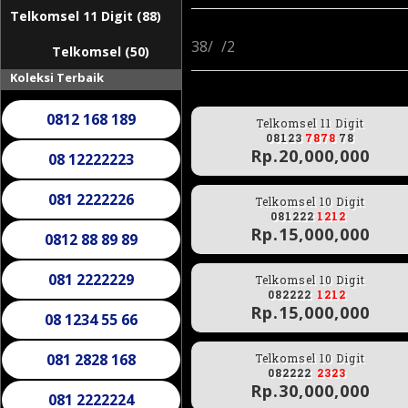
Telkomsel 11 Digit (88)
0822 805 805
38/
1
/2
Telkomsel (50)
Koleksi Terbaik
0822 189 189
0812 168 189
Telkomsel 11 Digit
08123
7878
78
Rp.20,000,000
08 12222223
081 2222226
Telkomsel 10 Digit
081222
1212
Rp.15,000,000
0812 88 89 89
081 2222229
Telkomsel 10 Digit
082222
1212
Rp.15,000,000
08 1234 55 66
081 2828 168
Telkomsel 10 Digit
082222
2323
Rp.30,000,000
081 2222224