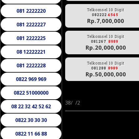
Telkomsel 10 Digit
081 2222220
082222
4545
Rp.7,000,000
081 2222227
Telkomsel 10 Digit
081 2222225
081267
8989
Rp.20,000,000
08 12222221
Telkomsel 10 Digit
081 2222228
081288
8989
Rp.50,000,000
0822 969 969
0822 51000000
38/
1
/2
08 22 32 42 52 62
0822 30 30 30
0822 11 66 88