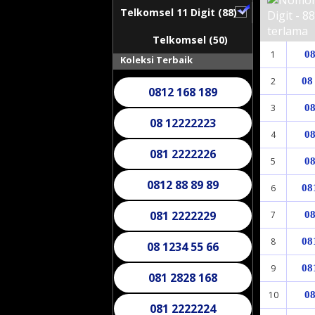
Telkomsel 11 Digit (88)
0822 805 805
Telkomsel (50)
1
0
Koleksi Terbaik
0822 189 189
2
08
0812 168 189
3
0
08 12222223
4
0
081 2222226
5
0
0812 88 89 89
6
08
081 2222229
7
0
8
08
08 1234 55 66
9
08
081 2828 168
10
0
081 2222224