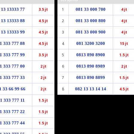
 13 13333 77
3.5 jt
1
081 33 000 700
4 jt
 13 13333 88
4.5 jt
2
081 33 000 800
4 jt
 13 13333 99
4.5 jt
3
081 33 000 900
4 jt
1 333 777 88
4.5 jt
4
081 3200 3200
15 jt
1 333 777 99
3.5 jt
5
0813 890 8900
1.5 jt
1 333 777 00
2 jt
6
0813 890 8989
2 jt
1 333 777 33
2 jt
7
0813 890 8899
1.5 jt
1 33 66 99 66
2 jt
8
082 13 13 14 14
4.5 jt
1 333 777 11
1.5 jt
1 333 777 22
1.5 jt
1 333 777 44
1.5 jt