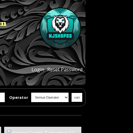
Login
Reset Password
Operator