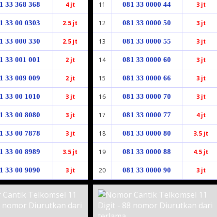
1 33 368 368
4 jt
11
081 33 0000 44
3 jt
1 33 00 0303
2.5 jt
12
081 33 0000 50
3 jt
1 33 000 330
2.5 jt
13
081 33 0000 55
3 jt
1 33 001 001
2 jt
14
081 33 0000 60
3 jt
1 33 009 009
2 jt
15
081 33 0000 66
3 jt
1 33 00 1010
3 jt
16
081 33 0000 70
3 jt
1 33 00 8080
3 jt
17
081 33 0000 77
4 jt
1 33 00 7878
3 jt
18
081 33 0000 80
3.5 jt
1 33 00 8989
3.5 jt
19
081 33 0000 88
4.5 jt
1 33 00 9090
3 jt
20
081 33 0000 90
3 jt