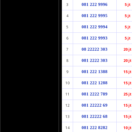
3
081 222 9996
5 jt
4
081 222 9995
5 jt
5
081 222 9994
5 jt
6
081 222 9993
5 jt
7
08 22222 303
20 jt
8
081 2222 303
20 jt
9
081 222 1388
15 jt
10
081 222 1288
15 jt
11
081 2222 789
25 jt
12
081 22222 69
15 jt
13
081 22222 68
15 jt
14
081 222 8282
10 jt