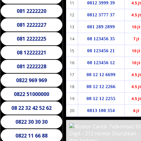
11
0812 3999 39
4.5 j
081 2222220
12
0812 3777 37
4.5 j
081 2222227
13
081 289 2899
10 jt
081 2222225
14
08 123456 35
7 jt
15
08 123456 21
10 jt
08 12222221
16
08 123456 12
10 jt
081 2222228
17
08 12 12 6699
4.5 j
0822 969 969
18
08 12 12 2266
4.5 j
0822 51000000
19
08 12 12 2255
4.5 j
08 22 32 42 52 62
20
0813 100 354
6 jt
0822 30 30 30
0822 11 66 88