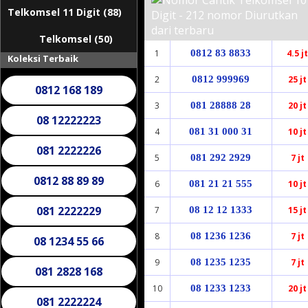
Telkomsel 11 Digit (88)
0822 805 805
Telkomsel (50)
1
0812 83 8833
4.5 j
Koleksi Terbaik
0822 189 189
2
0812 999969
25 jt
0812 168 189
3
081 28888 28
20 jt
08 12222223
4
081 31 000 31
10 jt
081 2222226
5
081 292 2929
7 jt
0812 88 89 89
6
081 21 21 555
10 jt
081 2222229
7
08 12 12 1333
15 jt
8
08 1236 1236
7 jt
08 1234 55 66
9
08 1235 1235
7 jt
081 2828 168
10
08 1233 1233
20 jt
081 2222224