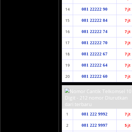
0812 805 189
14
081 22222 90
7 jt
08 2222 2323
15
081 22222 84
7 jt
08 123 44 555
16
081 22222 74
7 jt
082 133 133 133
17
081 22222 70
7 jt
081 2222 789
18
081 22222 67
7 jt
081 2300 2300
19
081 22222 64
7 jt
20
081 22222 60
7 jt
081 222 8889
08 22 33 08 22 33
08 22 66 22 66
1
081 222 9992
7 jt
08 22 55 22 55
2
081 222 9997
5 jt