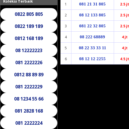
Koleksi Terbaik
1
081 21 31 805
2.5 j
0822 805 805
2
08 12 133 805
2.5 j
0822 189 189
3
081 22 32 805
2.5 j
4
08 222 68889
4 jt
0812 168 189
5
08 22 33 33 11
4 jt
08 12222223
6
08 12 12 2255
4.5 j
081 2222226
0812 88 89 89
081 2222229
08 1234 55 66
081 2828 168
081 2222224