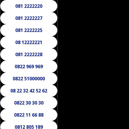
081 2222220
081 2222227
081 2222225
08 12222221
081 2222228
0822 969 969
0822 51000000
08 22 32 42 52 62
0822 30 30 30
0822 11 66 88
0812 805 189