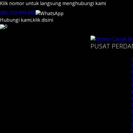
Klik nomor untuk langsung menghubungi kami
085 333 999 888
Hubungi kami,klik disini
0
PUSAT PERDA