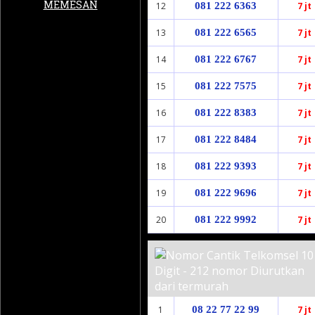
MEMESAN
12
081 222 6363
7 jt
13
081 222 6565
7 jt
14
081 222 6767
7 jt
15
081 222 7575
7 jt
16
081 222 8383
7 jt
17
081 222 8484
7 jt
18
081 222 9393
7 jt
19
081 222 9696
7 jt
20
081 222 9992
7 jt
1
08 22 77 22 99
7 jt