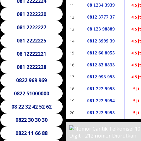
081 2222224
11
08 1234 3939
4.5 j
081 2222220
12
0812 3777 37
4.5 j
081 2222227
13
08 123 98889
4.5 j
081 2222225
14
0812 3999 39
4.5 j
15
0812 60 8055
4.5 j
08 12222221
16
0812 83 8833
4.5 j
081 2222228
17
0812 993 993
4.5 j
0822 969 969
18
081 222 9993
5 jt
0822 51000000
19
081 222 9994
5 jt
08 22 32 42 52 62
20
081 222 9995
5 jt
0822 30 30 30
0822 11 66 88