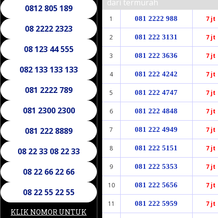
0812 805 189
1
081 2222 988
7 jt
08 2222 2323
2
081 222 3131
7 jt
08 123 44 555
3
081 222 3636
7 jt
082 133 133 133
4
081 222 4242
7 jt
081 2222 789
5
081 222 4747
7 jt
081 2300 2300
6
081 222 4848
7 jt
7
081 222 4949
7 jt
081 222 8889
8
081 222 5151
7 jt
08 22 33 08 22 33
9
081 222 5353
7 jt
08 22 66 22 66
10
081 222 5656
7 jt
08 22 55 22 55
11
081 222 5959
7 jt
KLIK NOMOR UNTUK